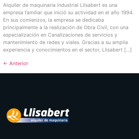
Alquiler de maquinaria industrial Llisabert es una
empresa familiar que inició su actividad en el año 1994.
En sus comienzos, la empresa se dedicaba
principalmente a la realización de Obra Civil, con una
especialización en Canalizaciones de servicios y
mantenimiento de redes y viales. Gracias a su amplia
experiencia y conocimientos en el sector, Llisabert […]
←
Anterior