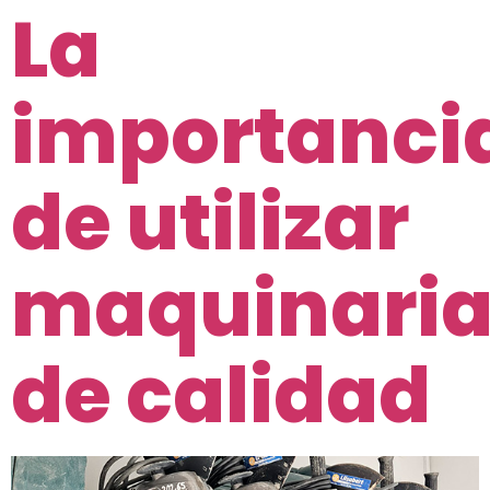
La
importanci
de utilizar
maquinari
de calidad