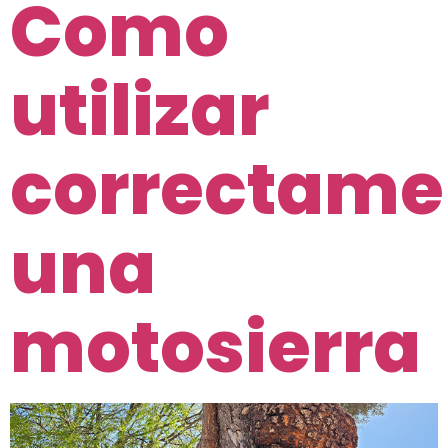
Como
utilizar
correctame
una
motosierra