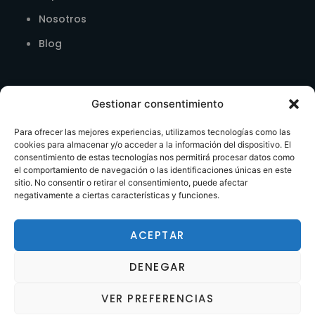
Nosotros
Blog
Gestionar consentimiento
Para ofrecer las mejores experiencias, utilizamos tecnologías como las
cookies para almacenar y/o acceder a la información del dispositivo. El
consentimiento de estas tecnologías nos permitirá procesar datos como
el comportamiento de navegación o las identificaciones únicas en este
sitio. No consentir o retirar el consentimiento, puede afectar
negativamente a ciertas características y funciones.
ACEPTAR
© 2024 Design by Zinkers. All Rights Reserved.
DENEGAR
Aviso Legal
|
Política de Privacidad
|
Política de Cookies
VER PREFERENCIAS