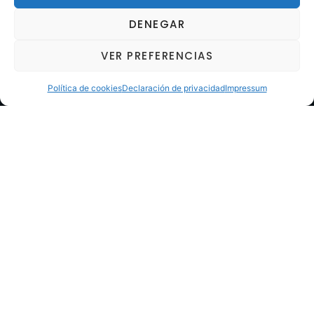
DENEGAR
VER PREFERENCIAS
Política de cookies
Declaración de privacidad
Impressum
Horario
Lunes a viernes 8-13 y 14.30–18 h.
info@llisabert.com
93 011 92 64
685 34 51 00
Productos destacados
Demolición
Corte
Hormigón y Desbaste
Energía y Soldadura