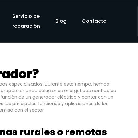
Servicio de
Blog
Contacto
reparación
rador?
uipos especializados. Durante este tiempo, hemos
proporcionando soluciones energéticas confiables
función de un generador eléctrico y contar con un
s las principales funciones y aplicaciones de los
miso con el sector.
onas rurales o remotas