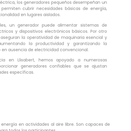
 eléctrica, los generadores pequeños desempeñan un
os permiten cubrir necesidades básicas de energía,
onalidad en lugares aislados.
les, un generador puede alimentar sistemas de
tricos y dispositivos electrónicos básicos. Por otro
aseguran la operatividad de maquinaria esencial y
 aumentando la productividad y garantizando la
o en ausencia de electricidad convencional.
ncia en Llisabert, hemos apoyado a numerosas
porcionar generadores confiables que se ajustan
des específicas.
energía en actividades al aire libre. Son capaces de
ra todos los participantes.