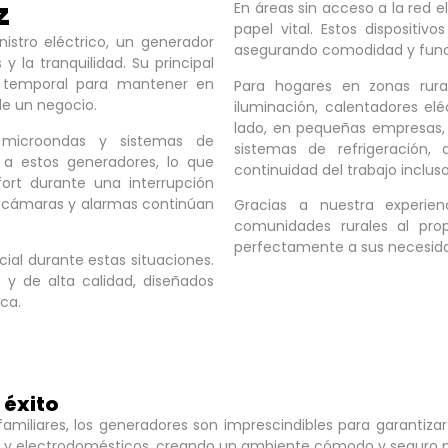
z
En áreas sin acceso a la red
papel vital. Estos dispositiv
istro eléctrico, un generador
asegurando comodidad y funci
 la tranquilidad. Su principal
a temporal para mantener en
Para hogares en zonas rura
e un negocio.
iluminación, calentadores eléc
lado, en pequeñas empresas, 
 microondas y sistemas de
sistemas de refrigeración,
 a estos generadores, lo que
continuidad del trabajo inclus
ort durante una interrupción
o cámaras y alarmas continúan
Gracias a nuestra experie
comunidades rurales al pro
perfectamente a sus necesida
cial durante estas situaciones.
y de alta calidad, diseñados
ca.
l éxito
iliares, los generadores son imprescindibles para garantizar 
o y electrodomésticos, creando un ambiente cómodo y seguro pa