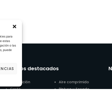
kies para
de estas
gación o las
to, puede
Productos destacados
N
ENCIAS
Demolición
Aire comprimido
Corte
Pintura y Secado
Hormigón y
Jardinería
Desbaste
Carpintería
Energía y
Movimiento de tierra