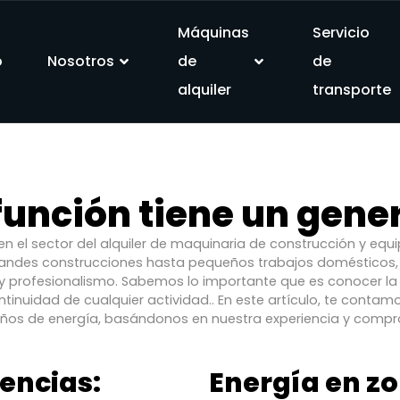
Máquinas
Servicio
o
Nosotros
de
de
alquiler
transporte
función tiene un gene
en el sector del alquiler de maquinaria de construcción y eq
randes construcciones hasta pequeños trabajos domésticos, 
y profesionalismo. Sabemos lo importante que es conocer la 
ntinuidad de cualquier actividad.. En este artículo, te contamo
os de energía, basándonos en nuestra experiencia y compro
encias:
Energía en z