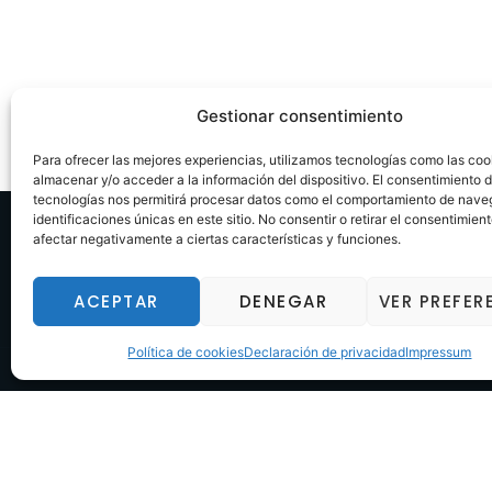
Gestionar consentimiento
Para ofrecer las mejores experiencias, utilizamos tecnologías como las coo
almacenar y/o acceder a la información del dispositivo. El consentimiento 
tecnologías nos permitirá procesar datos como el comportamiento de nave
identificaciones únicas en este sitio. No consentir o retirar el consentimien
afectar negativamente a ciertas características y funciones.
ACEPTAR
DENEGAR
VER PREFER
Política de cookies
Declaración de privacidad
Impressum
Horario
Lunes a viernes 8-13 y 14.30–18 h.
info@llisabert.com