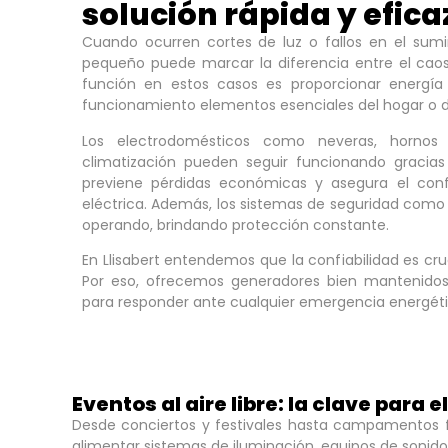
solución rápida y efica
Cuando ocurren cortes de luz o fallos en el sumin
pequeño puede marcar la diferencia entre el caos y
función en estos casos es proporcionar energí
funcionamiento elementos esenciales del hogar o d
Los electrodomésticos como neveras, hornos
climatización pueden seguir funcionando gracias
previene pérdidas económicas y asegura el conf
eléctrica. Además, los sistemas de seguridad com
operando, brindando protección constante.
En Llisabert entendemos que la confiabilidad es cru
Por eso, ofrecemos generadores bien mantenidos 
para responder ante cualquier emergencia energéti
Eventos al aire libre: la clave para e
Desde conciertos y festivales hasta campamentos fam
alimentar sistemas de iluminación, equipos de sonid