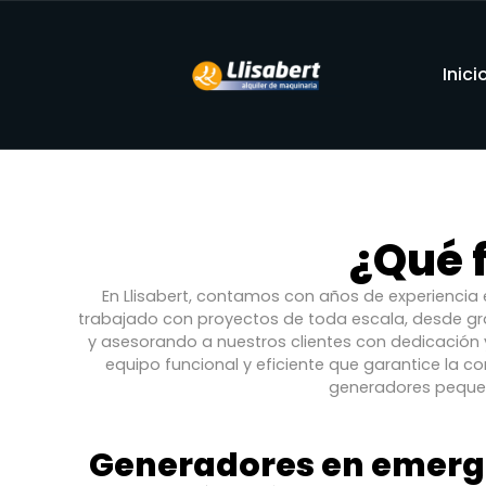
Inici
¿Qué 
En Llisabert, contamos con años de experiencia 
trabajado con proyectos de toda escala, desde g
y asesorando a nuestros clientes con dedicación 
equipo funcional y eficiente que garantice la co
generadores pequeñ
Generadores en emerg