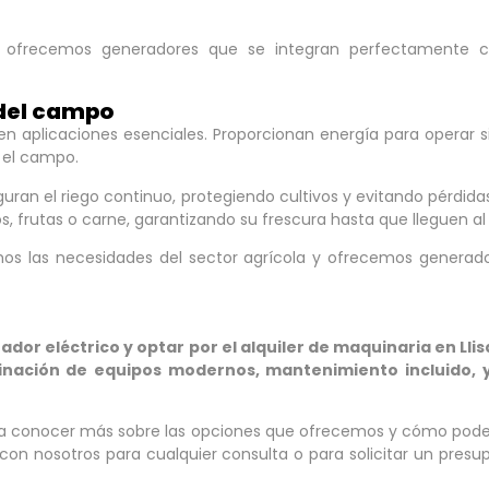
y ofrecemos generadores que se integran perfectamente co
 del campo
nen aplicaciones esenciales. Proporcionan energía para operar 
 el campo.
uran el riego continuo, protegiendo cultivos y evitando pérdid
, frutas o carne, garantizando su frescura hasta que lleguen a
emos las necesidades del sector agrícola y ofrecemos generad
dor eléctrico y optar por el alquiler de maquinaria en Llis
inación de equipos modernos, mantenimiento incluido, 
para conocer más sobre las opciones que ofrecemos y cómo pod
con nosotros para cualquier consulta o para solicitar un presup