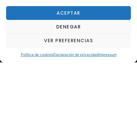
ACEPTAR
DENEGAR
VER PREFERENCIAS
Política de cookies
Declaración de privacidad
Impressum
Horario
Lunes a viernes 8-13 y 14.30–18 h.
info@llisabert.com
93 011 92 64
685 34 51 00
Productos destacados
Demolición