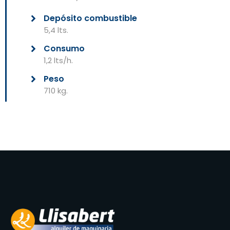
Depósito combustible
5,4 lts.
Consumo
1,2 lts/h.
Peso
710 kg.