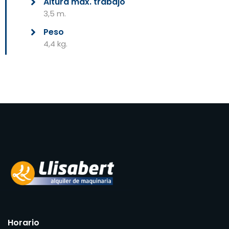
Altura máx. trabajo
3,5 m.
Peso
4,4 kg.
Horario