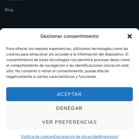
Blog
Gestionar consentimiento
Para ofrecer las mejores experiencias, utilizamos tecnologías como las
cookies para almacenar y/o acceder a la información del dispositivo. El
consentimiento de estas tecnologías nos permitirá procesar datos como
el comportamiento de navegación o las identificaciones únicas en este
sitio. No consentir o retirar el consentimiento, puede afectar
negativamente a ciertas características y funciones.
ACEPTAR
© 2024 Design by Zinkers. All Rights Reserved.
DENEGAR
Aviso Legal
|
Política de Privacidad
|
Política de Cookies
VER PREFERENCIAS
Política de cookies
Declaración de privacidad
Impressum