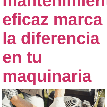
mantenimien
eficaz marca
la diferencia
en tu
maquinaria